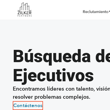
Ir
Saltar
al
al
Reclutamiento
contenido
pie
principal
de
página
Búsqueda d
Ejecutivos
Encontramos líderes con talento, visió
resolver problemas complejos.
Contáctenos