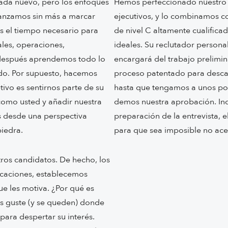
nada nuevo, pero los enfoques
Hemos perfeccionado nuestro 
anzamos sin más a marcar
ejecutivos, y lo combinamos c
os el tiempo necesario para
de nivel C altamente cualifica
les, operaciones,
ideales. Su reclutador personal
 y después aprendemos todo lo
encargará del trabajo prelimin
o. Por supuesto, hacemos
proceso patentado para descar
ivo es sentirnos parte de su
hasta que tengamos a unos poc
como usted y añadir nuestra
demos nuestra aprobación. Inc
s desde una perspectiva
preparación de la entrevista, e
iedra.
para que sea imposible no ace
os candidatos. De hecho, los
ficaciones, establecemos
ue les motiva. ¿Por qué es
s guste (y se queden) donde
para despertar su interés.